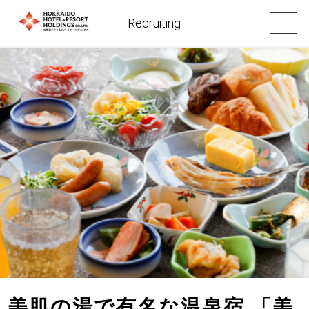
Recruiting
美肌の湯で有名な温泉宿 「美