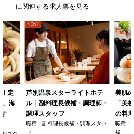
に関連する求人票を見る
NEW!
う！定
芦別温泉スターライトホテ
美肌
ら、海
ル｜副料理長候補・調理師・
「美
供す
調理スタッフ
の料
職種：副料理長候補・調理スタッ
職種：
フ
補
補助スタ