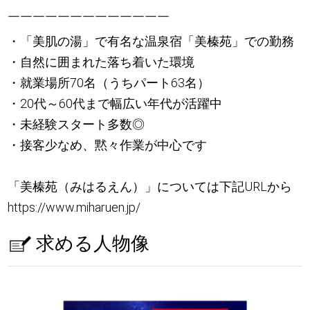
￣￣￣￣￣￣￣￣￣￣￣￣￣
・「美肌の湯」で有名な温泉宿「美榛苑」での勤務
・自然に囲まれた落ち着いた環境
・就業場所70名（うちパート63名）
・20代～60代まで幅広い年代が活躍中
・未経験スタート多数◎
・接客少なめ、黙々作業が中心です
「美榛苑（みはるえん）」については下記URLから
https://www.miharuen.jp/
求める人物像