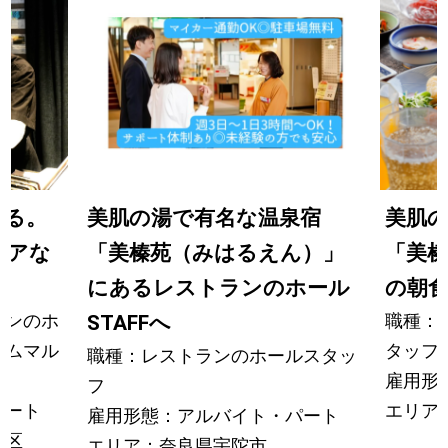
れる。
美肌の湯で有名な温泉宿
美肌
レアな
「美榛苑（みはるえん）」
「美
フ
にあるレストランのホール
の朝
ランのホ
職種：
STAFFへ
イムマル
タッフ
職種：レストランのホールスタッ
雇用形
フ
パート
エリア
雇用形態：アルバイト・パート
央区
エリア：奈良県宇陀市