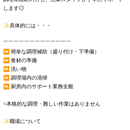
します◎
✨
具体的には・・・
￣￣￣￣￣￣￣￣￣￣￣￣￣
⏩
簡単な調理補助（盛り付け・下準備）
⏩
食材の準備
⏩
洗い物
⏩
調理場内の清掃
⏩
厨房内のサポート業務全般
※本格的な調理・難しい作業はありません
✨
職場について