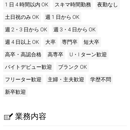
1 日 4 時間以内 OK
スキマ時間勤務
夜勤なし
土日祝のみ OK
週 1 日から OK
週 2・3 日から OK
週 3・4 日から OK
週 4 日以上 OK
大卒
専門卒
短大卒
高卒・高認合格
高専卒
U・I ターン歓迎
バイトデビュー歓迎
ブランク OK
フリーター歓迎
主婦・主夫歓迎
学歴不問
新卒歓迎
業務内容