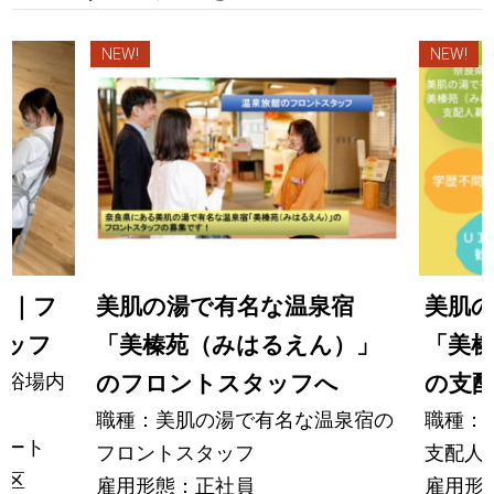
NEW!
NEW!
ロ｜フ
美肌の湯で有名な温泉宿
美肌
タッフ
「美榛苑（みはるえん）」
「美
・浴場内
のフロントスタッフへ
の支
職種：美肌の湯で有名な温泉宿の
職種：
パート
フロントスタッフ
支配人
平区
雇用形態：正社員
雇用形