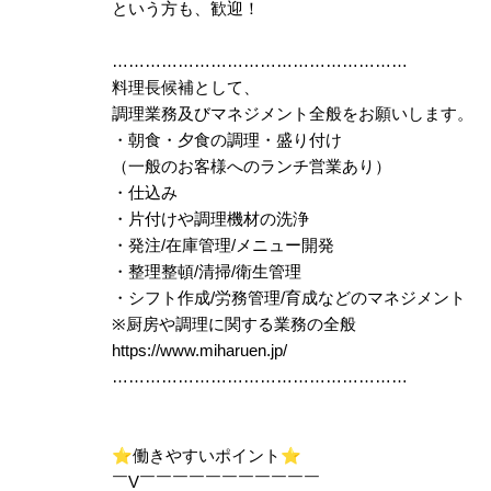
という方も、歓迎！
………………………………………………
料理長候補として、
調理業務及びマネジメント全般をお願いします。
・朝食・夕食の調理・盛り付け
（一般のお客様へのランチ営業あり）
・仕込み
・片付けや調理機材の洗浄
・発注/在庫管理/メニュー開発
・整理整頓/清掃/衛生管理
・シフト作成/労務管理/育成などのマネジメント
※厨房や調理に関する業務の全般
https://www.miharuen.jp/
………………………………………………
⭐
働きやすいポイント
⭐
￣V￣￣￣￣￣￣￣￣￣￣￣