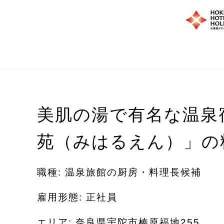
美肌の湯で有名な温泉
苑（みはるえん）」の
職種: 温泉旅館の厨房・料理長候補
雇用形態: 正社員
エリア: 奈良県宇陀市榛原福地255