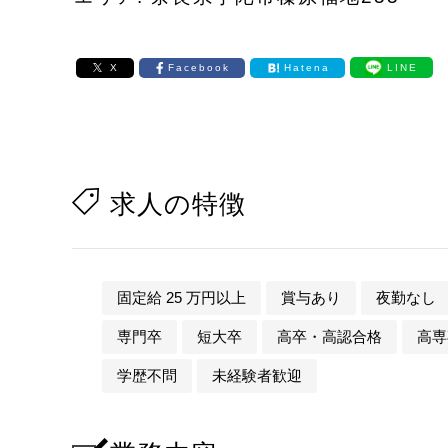
X
Facebook
Hatena
LINE
求人の特徴
固定給 25 万円以上
賞与あり
夜勤なし
専門卒
短大卒
高卒・高認合格
高専
学歴不問
未経験者歓迎