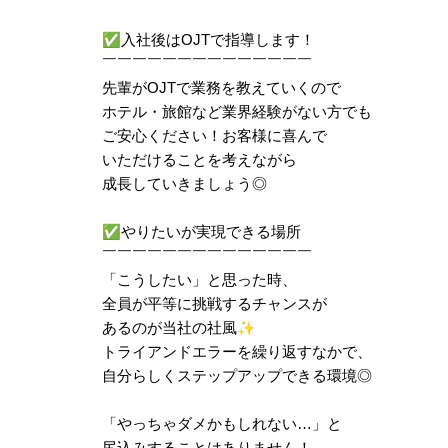
✅
入社後はOJTで指導します！
￣￣￣￣￣￣￣￣￣￣￣￣￣￣
先輩がOJTで業務を教えていくので
ホテル・旅館など業界経験がない方でも
ご安心ください！お客様に喜んで
いただけることを考えながら
成長していきましょう◎
✅
やりたいが実現できる場所
￣￣￣￣￣￣￣￣￣￣￣￣￣￣
「こうしたい」と思った時、
全員が平等に挑戦するチャンスが
あるのが当社の社風
✨
トライアンドエラーを繰り返すなかで、
自分らしくステップアップできる環境◎
「やっちゃダメかもしれない…」と
尻込みすることはありません！