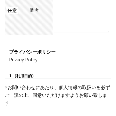
任意
備考
プライバシーポリシー
Privacy Policy
1.（利用目的）
北海道ホテル＆リゾートホールディングス株式会社（以下「北海道ホ
※お問い合わせにあたり、個人情報の取扱いを必ず
テル＆リゾートホールディングス」といいます。）は、応募者への連
ご一読の上、同意いただけますようお願い致しま
絡・通知、採用・選考手続き、雇入時の健康診断の実施または健康診
す
断書の提出、採用・選考に係るご意見、ご要望の聴取を行うために個
人情報を取得し、適切に利用します。